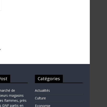
→
Post
Catégories
marché de
Actualités
sieurs magasins
Culture
les flammes, près
ns GNF partis en
Economie