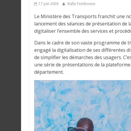
r
17 juin 2026
Balla Yombouno
a
l
Le Ministère des Transports franchit une no
e
lancement des séances de présentation de l
s
digitaliser l’ensemble des services et procé
s
Dans le cadre de son vaste programme de t
u
engagé la digitalisation de ses différentes dir
r
de simplifier les démarches des usagers. C’e
l
une série de présentations de la plateforme
a
département.
G
u
i
n
é
e
e
t
d