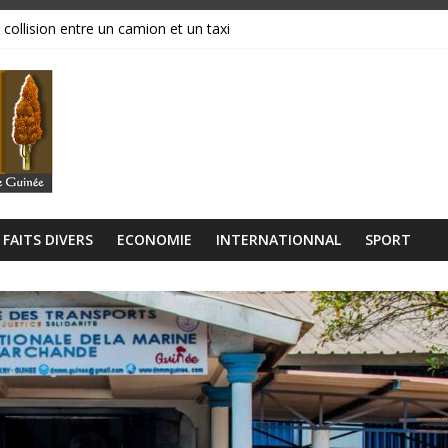
 collision entre un camion et un taxi
magasins ravagés par les flammes, près de 70 millions GNF partis en
réavis de grève
ance, ses institutions fonctionnent »
libérien découvert à quelques mètres de la grande mosquée
FAITS DIVERS
ECONOMIE
INTERNATIONNAL
SPORT