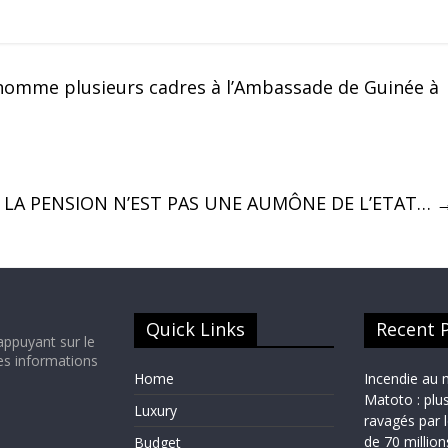
nomme plusieurs cadres à l’Ambassade de Guinée à
LA PENSION N’EST PAS UNE AUMÔNE DE L’ETAT…
Quick Links
Recent 
appuyant sur le
es informations
Home
Incendie au 
Matoto : plu
Luxury
ravagés par 
de 70 millio
Budget