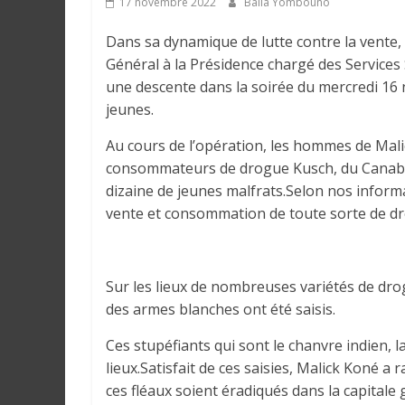
17 novembre 2022
Balla Yombouno
e
Dans sa dynamique de lutte contre la vente, 
I
Général à la Présidence chargé des Services 
n
une descente dans la soirée du mercredi 16 
f
jeunes.
o
Au cours de l’opération, les hommes de Mali
r
consommateurs de drogue Kusch, du Canabis 
m
dizaine de jeunes malfrats.Selon nos inform
a
vente et consommation de toute sorte de dro
t
i
o
n
Sur les lieux de nombreuses variétés de d
s
des armes blanches ont été saisis.
G
Ces stupéfiants qui sont le chanvre indien, 
é
n
lieux.Satisfait de ces saisies, Malick Koné 
é
ces fléaux soient éradiqués dans la capitale