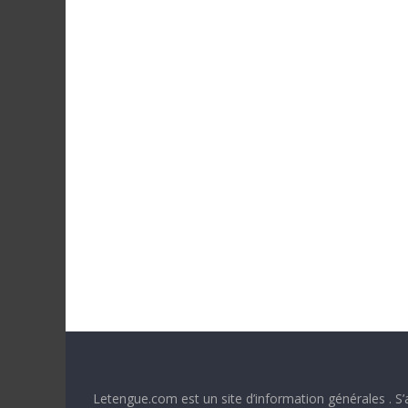
a
n
s
l
e
m
o
n
d
e
Letengue.com est un site d’information générales . S’