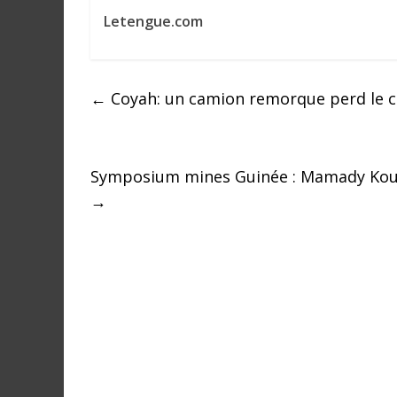
r
Letengue.com
a
l
e
s
←
Coyah: un camion remorque perd le c
s
u
r
Symposium mines Guinée : Mamady Kou
l
a
→
G
u
i
n
é
e
e
t
d