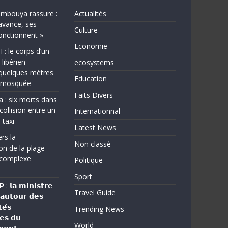
bouya rassure :
Actualités
avance, ses
Culture
fonctionnent »
Economie
 le corps d’un
 libérien
ecosystems
quelques mètres
Education
e mosquée
Faits Divers
a : six morts dans
collision entre un
Internationnal
 taxi
Latest News
rs la
Non classé
on de la plage
complexe
Politique
Sport
: 𝗹𝗮 𝗺𝗶𝗻𝗶𝘀𝘁𝗿𝗲
Travel Guide
 𝗮𝘂𝘁𝗼𝘂𝗿 𝗱𝗲𝘀
𝗲́𝘀
Trending News
𝗲𝘀 𝗱𝘂
World