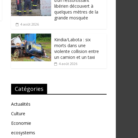
d’un ressortissant
libérien découvert à
quelques mètres de la
grande mosquée
4 août 2026
Kindia/Labota : six
morts dans une
violente collision entre
un camion et un taxi
s
4 août 2026
Catégories
Actualités
Culture
Economie
ecosystems