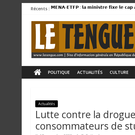
Passer
Récents :
𝗠𝗘𝗡𝗔-𝗘𝗧𝗙𝗣 : 𝗹𝗮 𝗺𝗶𝗻𝗶𝘀𝘁𝗿𝗲 𝗳𝗶𝘅𝗲 𝗹𝗲 𝗰𝗮𝗽 
au
Mamadi Doumbouya rassure : « La Guinée av
contenu
L
CU SANOYAH : le corps d’un ressortissant 
Kindia/Labota : six morts dans une violente
Tourisme : vers la transformation de la p
e
T
e
POLITIQUE
ACTUALITÉS
CULTURE
n
Actualités
g
Lutte contre la drogue
u
consommateurs de stup