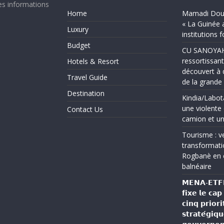
es informations
Home
Mamadi Doum
« La Guinée 
Luxury
institutions 
Budget
CU SANOYAH :
ressortissant
Hotels & Resort
découvert à 
Travel Guide
de la grand
Destination
Kindia/Labot
une violente 
Contact Us
camion et un
Tourisme : ve
transformati
Rogbanè en 
balnéaire
𝗠𝗘𝗡𝗔-𝗘𝗧𝗙𝗣 
𝗳𝗶𝘅𝗲 𝗹𝗲 𝗰𝗮
𝗰𝗶𝗻𝗾 𝗽𝗿𝗶𝗼𝗿𝗶
𝘀𝘁𝗿𝗮𝘁𝗲́𝗴𝗶𝗾