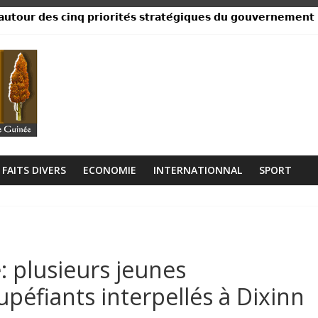
𝘂𝘁𝗼𝘂𝗿 𝗱𝗲𝘀 𝗰𝗶𝗻𝗾 𝗽𝗿𝗶𝗼𝗿𝗶𝘁𝗲́𝘀 𝘀𝘁𝗿𝗮𝘁𝗲́𝗴𝗶𝗾𝘂𝗲𝘀 𝗱𝘂 𝗴𝗼𝘂𝘃𝗲𝗿𝗻𝗲𝗺𝗲𝗻𝘁
ance, ses institutions fonctionnent »
libérien découvert à quelques mètres de la grande mosquée
 collision entre un camion et un taxi
lage Rogbanè en complexe balnéaire
FAITS DIVERS
ECONOMIE
INTERNATIONNAL
SPORT
: plusieurs jeunes
éfiants interpellés à Dixinn