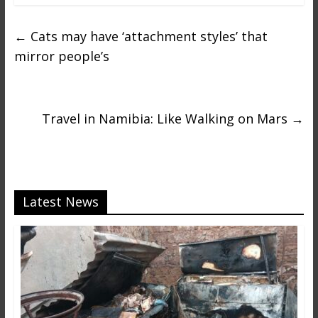
i
n
←
Cats may have ‘attachment styles’ that
é
mirror people’s
e
e
t
d
Travel in Namibia: Like Walking on Mars
→
a
n
s
l
e
Latest News
m
o
n
d
e