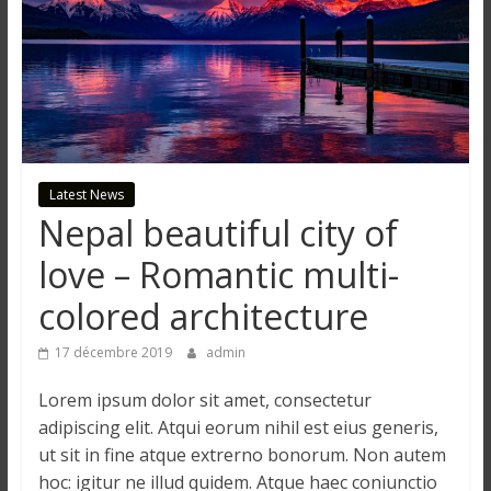
n
g
u
e
Latest News
Nepal beautiful city of
I
love – Romantic multi-
n
colored architecture
f
o
17 décembre 2019
admin
r
m
Lorem ipsum dolor sit amet, consectetur
a
adipiscing elit. Atqui eorum nihil est eius generis,
t
ut sit in fine atque extrerno bonorum. Non autem
i
hoc: igitur ne illud quidem. Atque haec coniunctio