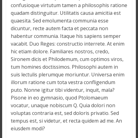
o
confusioque virtutum tamen a philosophis ratione
n
quadam distinguitur. Utilitatis causa amicitia est
s
quaesita. Sed emolumenta communia esse
G
dicuntur, recte autem facta et peccata non
é
habentur communia. Itaque his sapiens semper
n
vacabit. Duo Reges: constructio interrete. At enim
é
hic etiam dolore. Familiares nostros, credo,
r
Sironem dicis et Philodemum, cum optimos viros,
a
l
tum homines doctissimos. Philosophi autem in
e
suis lectulis plerumque moriuntur. Universa enim
s
illorum ratione cum tota vestra confligendum
s
puto. Nonne igitur tibi videntur, inquit, mala?
u
Pisone in eo gymnasio, quod Ptolomaeum
r
vocatur, unaque nobiscum Q. Quia dolori non
l
voluptas contraria est, sed doloris privatio. Sed
a
tempus est, si videtur, et recta quidem ad me. An
G
eiusdem modi?
u